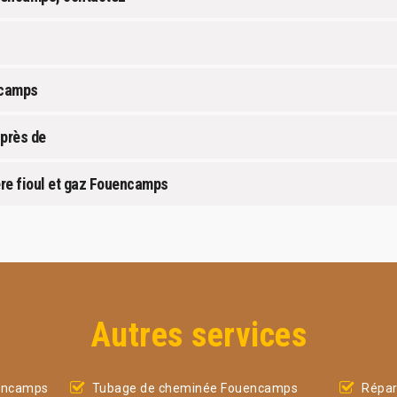
ncamps
uprès de
ère fioul et gaz Fouencamps
Autres services
encamps
Tubage de cheminée Fouencamps
Répar