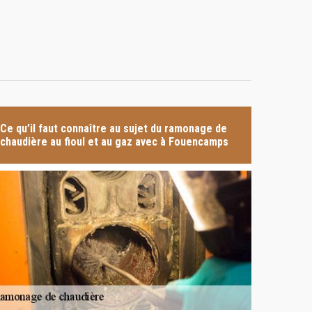
Ce qu’il faut connaître au sujet du ramonage de
chaudière au fioul et au gaz avec à Fouencamps