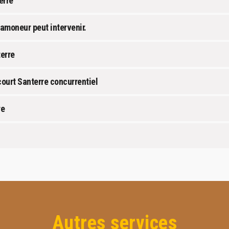
erre
ramoneur peut intervenir.
erre
ourt Santerre concurrentiel
re
Autres services