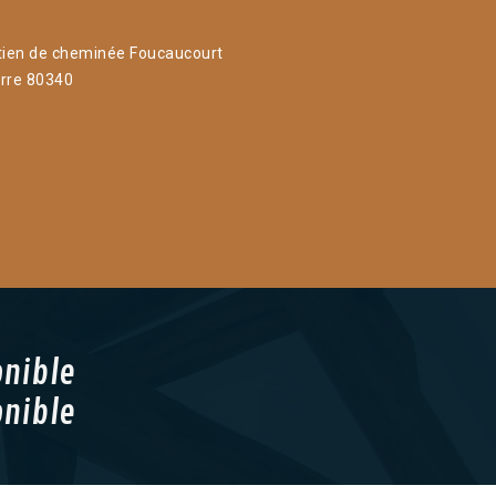
tien de cheminée Foucaucourt
rre 80340
onible
onible