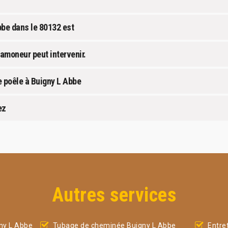
Abbe dans le 80132 est
ramoneur peut intervenir.
 poêle à Buigny L Abbe
ez
Autres services
ny L Abbe
Tubage de cheminée Buigny L Abbe
Entre