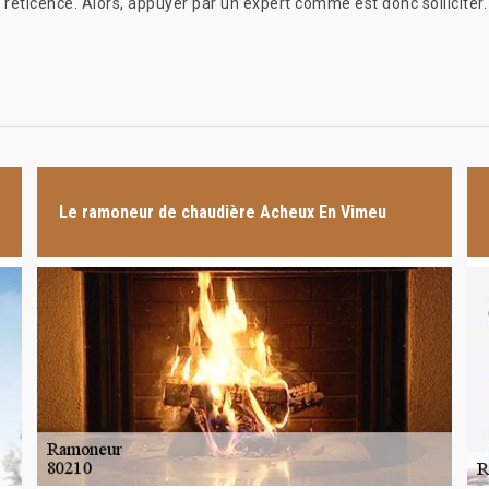
réticence. Alors, appuyer par un expert comme est donc solliciter.
Le ramoneur de chaudière Acheux En Vimeu