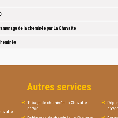
0
ramonage de la cheminée par La Chavatte
 cheminée
Autres services
0
Tubage de cheminée La Chavatte
Répar
80700
8070
havatte