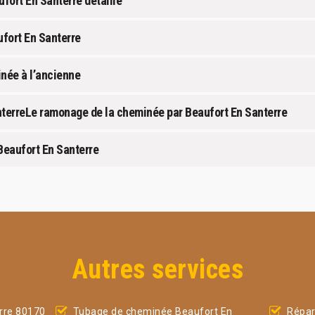
fort En Santerre détaillé
fort En Santerre
née à l’ancienne
terreLe ramonage de la cheminée par Beaufort En Santerre
Beaufort En Santerre
Autres services
rre 80170
Tubage de cheminée Beaufort En
Répar