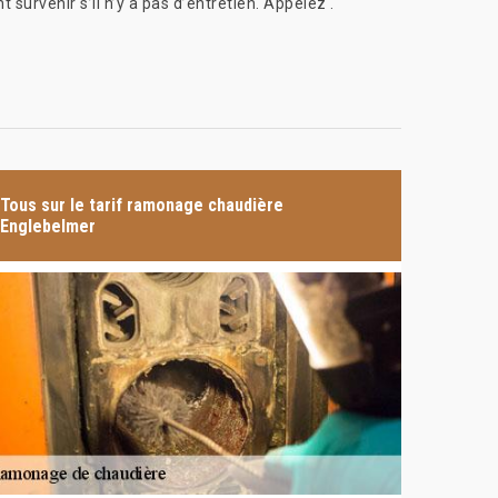
 survenir s’il n’y a pas d’entretien. Appelez .
Tous sur le tarif ramonage chaudière
Englebelmer