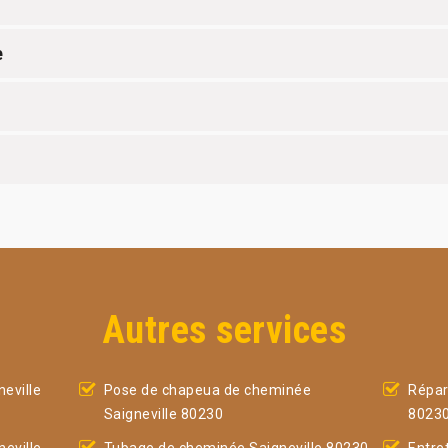
e
Autres services
eville
Pose de chapeua de cheminée
Répar
Saigneville 80230
8023