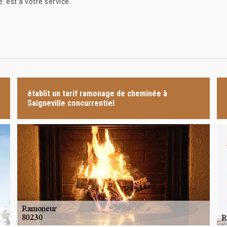
 est à votre service.
établit un tarif ramonage de cheminée à
Saigneville concurrentiel