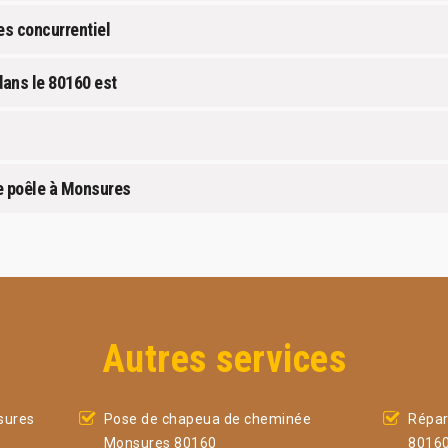
es concurrentiel
dans le 80160 est
e poêle à Monsures
Autres services
sures
Pose de chapeua de cheminée
Répar
Monsures 80160
8016