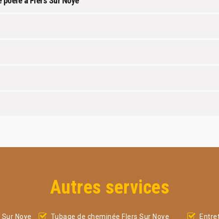
 poêle à Flers Sur Noye
Autres services
 Sur Noye
Tubage de cheminée Flers Sur Noye
Entre