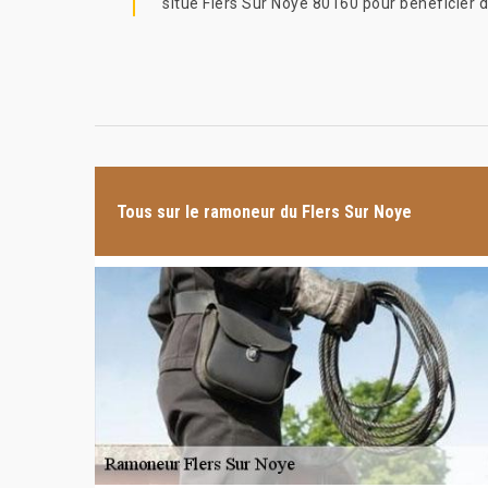
situe Flers Sur Noye 80160 pour bénéficier d
Tous sur le ramoneur du Flers Sur Noye