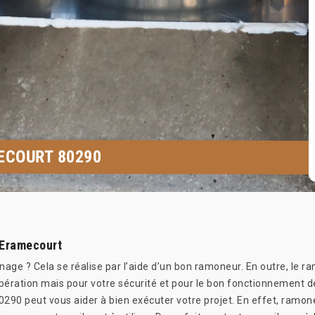
ECOURT 80290
 Eramecourt
e ? Cela se réalise par l’aide d’un bon ramoneur. En outre, le r
pération mais pour votre sécurité et pour le bon fonctionnement de
290 peut vous aider à bien exécuter votre projet. En effet, ramone