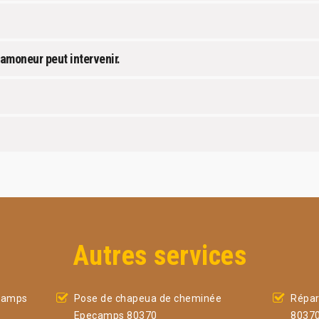
ramoneur peut intervenir.
Autres services
camps
Pose de chapeua de cheminée
Répar
Epecamps 80370
8037