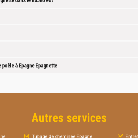
agnette dans le 80580 est
e poêle à Epagne Epagnette
Autres services
gne
Tubage de cheminée Epagne
Entre