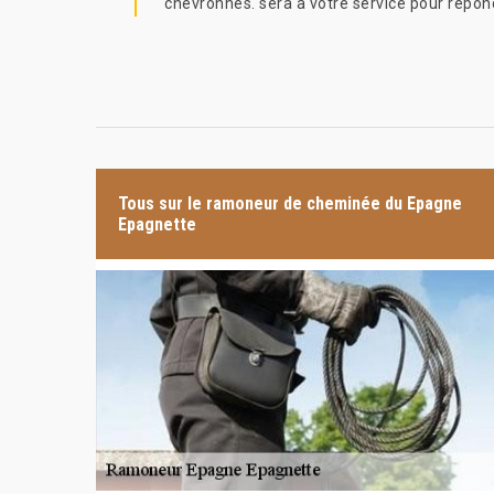
chevronnés. sera à votre service pour répon
Tous sur le ramoneur de cheminée du Epagne
Epagnette