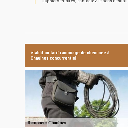
supplémentaires, contactez-le sans hésitati
établit un tarif ramonage de cheminée à
Chaulnes concurrentiel