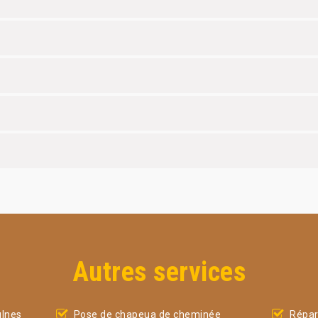
Autres services
lnes
Pose de chapeua de cheminée
Répar