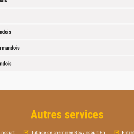
dois
ndois
ermandois
andois
Autres services
incourt
Tubage de cheminée Bouvincourt En
Entre