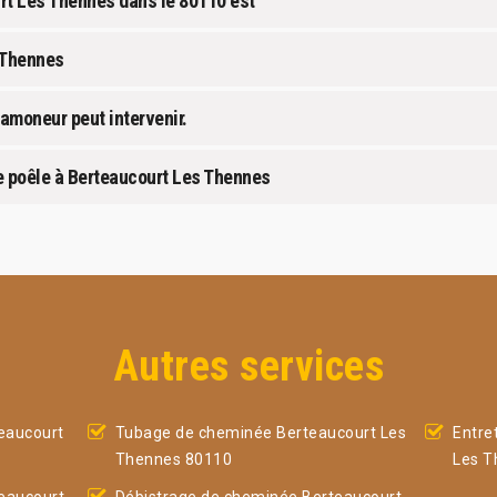
urt Les Thennes dans le 80110 est
 Thennes
ramoneur peut intervenir.
e poêle à Berteaucourt Les Thennes
Autres services
eaucourt
Tubage de cheminée Berteaucourt Les
Entre
Thennes 80110
Les T