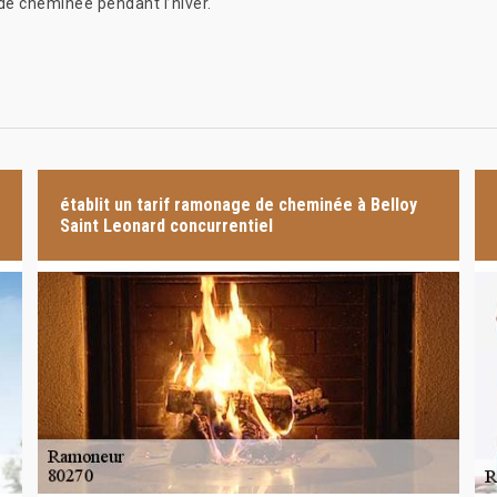
 de cheminée pendant l’hiver.
établit un tarif ramonage de cheminée à Belloy
Saint Leonard concurrentiel