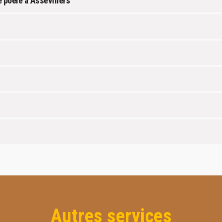
 poêle à Assevillers
Autres services