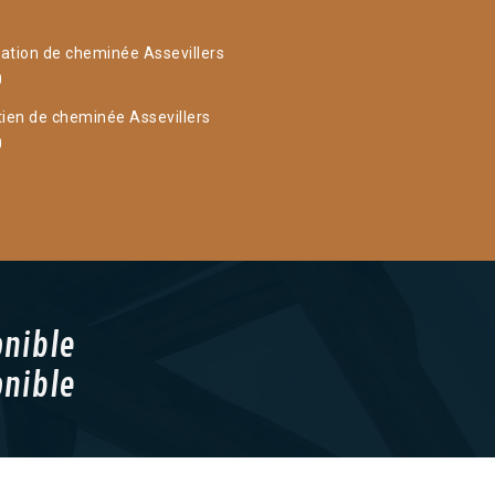
ation de cheminée Assevillers
0
tien de cheminée Assevillers
0
onible
onible