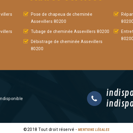
illers
Pose de chapeua de cheminée
Répar
Assevillers 80200
8020
illers
Tubage de cheminée Assevillers 80200
Entre
8020
Débistrage de cheminée Assevillers
80200
indisp
indisponible
indisp
©2018 Tout droit réservé -
MENTIONS LÉGALES