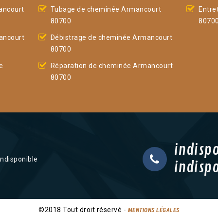
ancourt
Tubage de cheminée Armancourt
Entre
80700
8070
ancourt
Débistrage de cheminée Armancourt
80700
e
Réparation de cheminée Armancourt
80700
indisp
indisponible
indisp
©2018 Tout droit réservé -
MENTIONS LÉGALES