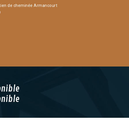
tien de cheminée Armancourt
0
onible
onible