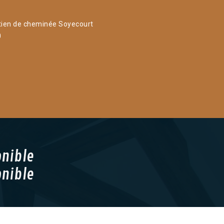
tien de cheminée Soyecourt
0
onible
onible