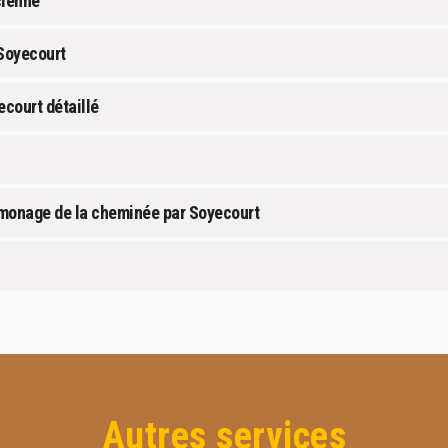
cienne
Soyecourt
court détaillé
monage de la cheminée par Soyecourt
Autres services