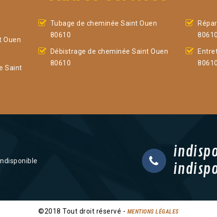
Tubage de cheminée Saint Ouen
Répar
80610
8061
t Ouen
Débistrage de cheminée Saint Ouen
Entre
80610
8061
e Saint
indisp
indisponible
indisp
©2018 Tout droit réservé -
MENTIONS LÉGALES