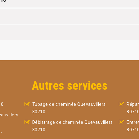
Autres services
10
Tubage de cheminée Quevauvillers
Répar
80710
8071
uvillers
Débistrage de cheminée Quevauvillers
Entre
80710
8071
e