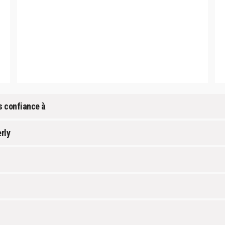
s confiance à
rly