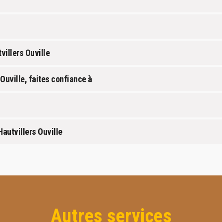
villers Ouville
uville, faites confiance à
autvillers Ouville
Autres services