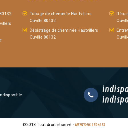
 80132
Tubage de cheminée Hautvillers
Répar
Ouville 80132
Ouvil
illers
Débistrage de cheminée Hautvillers
Entre
Ouville 80132
Ouvil
e
indisp
indisponible
indisp
©2018 Tout droit réservé -
MENTIONS LÉGALES