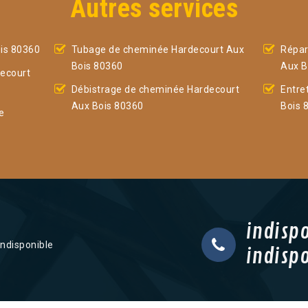
Autres services
is 80360
Tubage de cheminée Hardecourt Aux
Répar
Bois 80360
Aux B
ecourt
Débistrage de cheminée Hardecourt
Entre
Aux Bois 80360
Bois 
e
indisp
indisponible
indisp