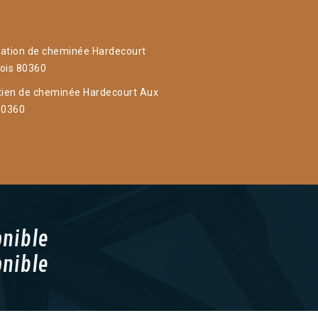
ation de cheminée Hardecourt
ois 80360
tien de cheminée Hardecourt Aux
80360
onible
onible