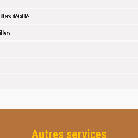
llers détaillé
llers
Autres services