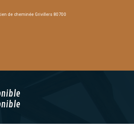
tien de cheminée Grivillers 80700
onible
onible