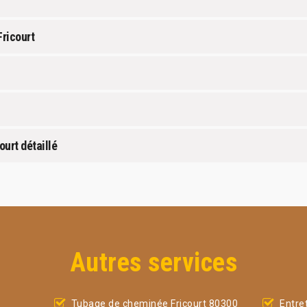
ricourt
urt détaillé
Autres services
Tubage de cheminée Fricourt 80300
Entre