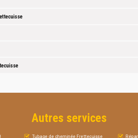
rettecuisse
ttecuisse
Autres services
0
Tubage de cheminée Frettecuisse
Répar