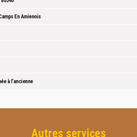
s 80540
 Camps En Amienois
ée à l’ancienne
Autres services