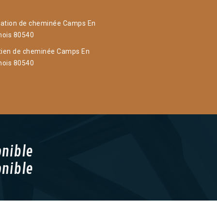
ation de cheminée Camps En
ois 80540
tien de cheminée Camps En
ois 80540
onible
onible