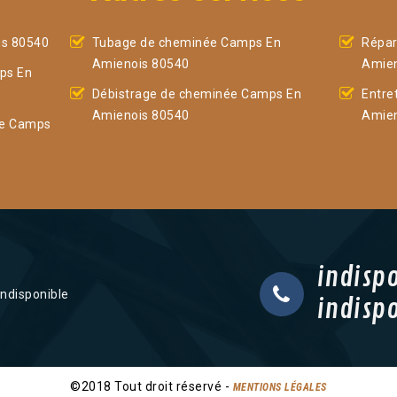
s 80540
Tubage de cheminée Camps En
Répar
Amienois 80540
Amien
ps En
Débistrage de cheminée Camps En
Entre
Amienois 80540
Amien
ée Camps
indisp
indisponible
indisp
©2018 Tout droit réservé -
MENTIONS LÉGALES