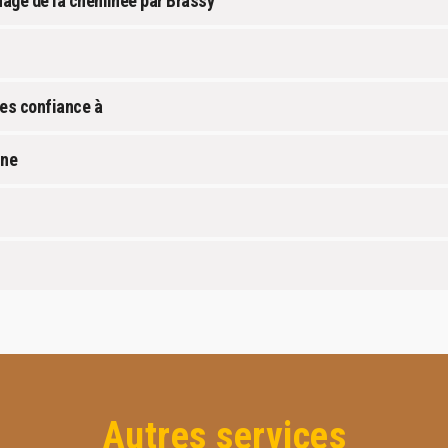
age de la cheminée par Brassy
es confiance à
nne
Autres services