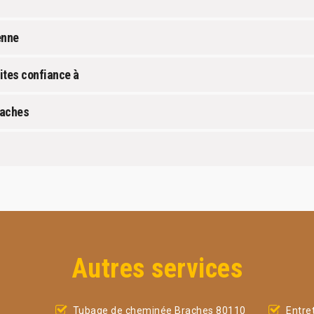
enne
ites confiance à
raches
Autres services
Tubage de cheminée Braches 80110
Entre